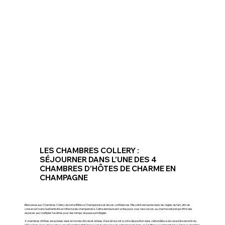
LES CHAMBRES COLLERY :
SÉJOURNER DANS L’UNE DES 4
CHAMBRES D’HÔTES DE CHARME EN
CHAMPAGNE
Bienvenue aux Chambres Collery de notre Bâtisse Champenoise et de ses confidences. Elle a été restaurée dans les règles de l’art, afin de
conserver toute l’authenticité architecturale champenoise. Cette demeure est un lieu pour vous ressourcer, au charme naturel qui offre des
espaces aux multiples facettes pour des temps de pause privilégiés.
4 chambres d’hôtes enracinées dans le monde viticole et dotées d’une âme sont à votre disposition dans cette bâtisse de caractère de la fin du
XIXe siècle. Vous découvrirez une décoration d’intérieur au style classique et contemporain dans un équilibre savamment dosé. Chaque chambre