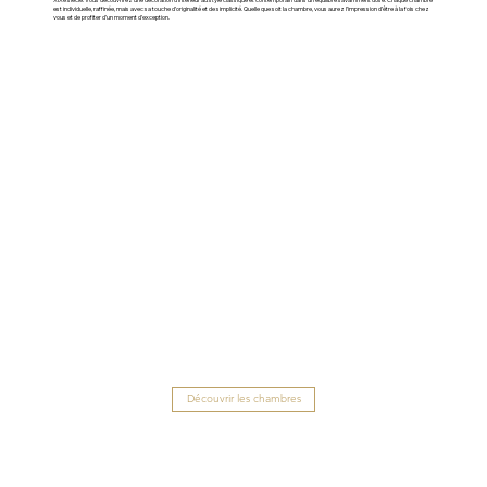
est individuelle, raffinée, mais avec sa touche d’originalité et de simplicité. Quelle que soit la chambre, vous aurez l’impression d’être à la fois chez
vous et de profiter d’un moment d’exception.
Découvrir les chambres