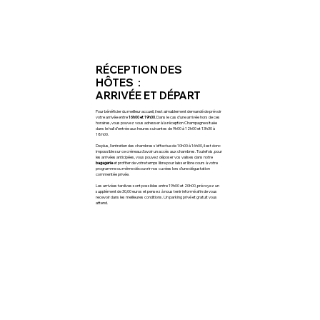
RÉCEPTION DES
HÔTES :
ARRIVÉE ET DÉPART
Pour bénéficier du meilleur accueil, il est aimablement demandé de prévoir
votre arrivée entre
16h00 et 19h00
. Dans le cas d’une arrivée hors de ces
horaires, vous pouvez vous adresser à la réception Champagne située
dans le hall d’entrée aux heures suivantes de 9h00 à 12h00 et 13h30 à
18h00.
De plus, l’entretien des chambres s’effectue de 10h00 à 16h00, il est donc
impossible sur ce créneau d’avoir un accès aux chambres. Toutefois, pour
les arrivées anticipées, vous pouvez déposer vos valises dans notre
bagagerie
et profiter de votre temps libre pour laisser libre cours à votre
programme ou même découvrir nos cuvées lors d’une dégustation
commentée privée.
Les arrivées tardives sont possibles entre 19h00 et 20h00, prévoyez un
supplément de 30,00 euros et pensez à nous tenir informé afin de vous
recevoir dans les meilleures conditions. Un parking privé et gratuit vous
attend.