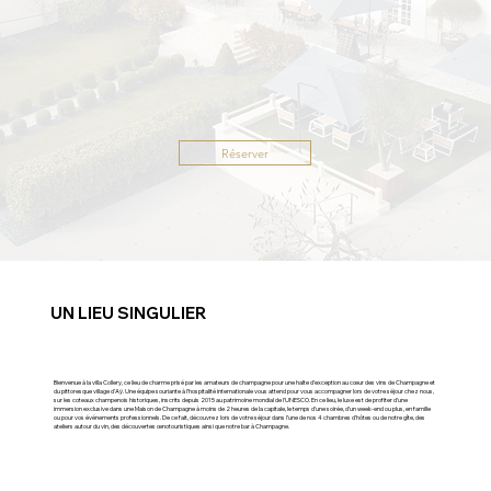
Réserver
UN LIEU SINGULIER
Bienvenue à la villa Collery, ce lieu de charme prisé par les amateurs de champagne pour une halte d’exception au cœur des vins de Champagne et
du pittoresque village d’Aÿ. Une équipe souriante à l’hospitalité internationale vous attend pour vous accompagner lors de votre séjour chez nous,
sur les coteaux champenois historiques, inscrits depuis 2015 au patrimoine mondial de l’UNESCO. En ce lieu, le luxe est de profiter d’une
immersion exclusive dans une Maison de Champagne à moins de 2 heures de la capitale, le temps d’une soirée, d’un week-end ou plus, en famille
ou pour vos événements professionnels. De ce fait, découvrez lors de votre séjour dans l’une de nos 4 chambres d’hôtes ou de notre gîte, des
ateliers autour du vin, des découvertes œnotouristiques ainsi que notre bar à Champagne.