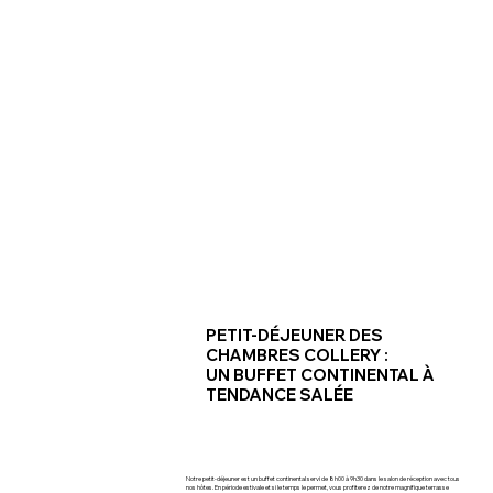
PETIT-DÉJEUNER DES
CHAMBRES COLLERY :
UN BUFFET CONTINENTAL À
TENDANCE SALÉE
Notre petit-déjeuner est un buffet continental servi de 8h00 à 9h30 dans le salon de réception avec tous
nos hôtes. En période estivale et si le temps le permet, vous profiterez de notre magnifique terrasse