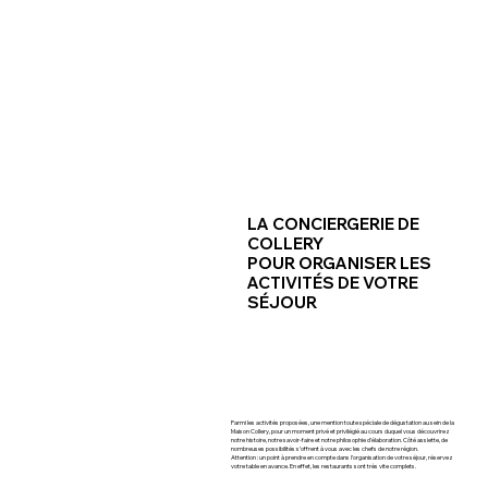
LA CONCIERGERIE DE
COLLERY
POUR ORGANISER LES
ACTIVITÉS DE VOTRE
SÉJOUR
Parmi les activités proposées, une mention toute spéciale de dégustation au sein de
la
Maison Collery
, pour un moment privé et privilégié au cours duquel vous découvrirez
notre histoire, notre savoir-faire et notre philosophie d’élaboration. Côté assiette, de
nombreuses possibilités s’offrent à vous avec les chefs de notre région.
Attention : un point à prendre en compte dans l’organisation de votre séjour, réservez
votre table en avance. En effet, les restaurants sont très vite complets.